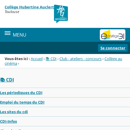
Panneau de gestion des cookies
Collège Hubertine Auclert
Menu de la rubrique
Contenu
Toulouse
MENU
Se connecter
Vous êtes ici :
Accueil
›
📚 CDI
›
Club - ateliers - concours
›
Collège au
cinéma
›
📚 CDI
Les périodiques du CDI
Emploi du temps du CDI
Les sites du cdi
CDI-Infos