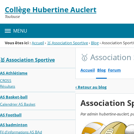
Panneau de gestion des cookies
Collège Hubertine Auclert
Menu de la rubrique
Contenu
Toulouse
MENU
Vous êtes ici :
Accueil
›
🥇 Association Sportive
›
Blog
›
Association Sporti
🥇 Association
🥇 Association Sportive
Accueil
Blog
Forum
AS Athlétisme
CROSS
Résultats
‹
Retour au blog
AS Basket-ball
Association S
Calendrier AS Basket
Par admin hubertine-auclert, pu
AS Football
AS badminton
Fil d'informations AS BAd