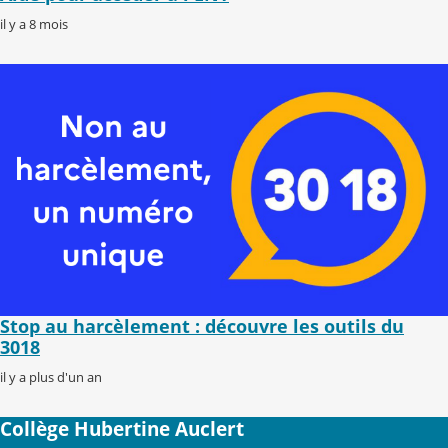
il y a 8 mois
Stop au harcèlement : découvre les outils du
3018
il y a plus d'un an
Collège Hubertine Auclert