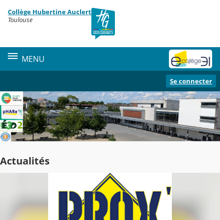
Panneau de gestion des cookies
Collège Hubertine Auclert
Contenu
Toulouse
MENU
Se connecter
Actualités