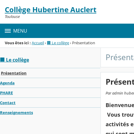
Panneau de gestion des cookies
Collège Hubertine Auclert
Menu de la rubrique
Contenu
Toulouse
MENU
Vous êtes ici :
Accueil
›
🏢 Le collège
›
Présentation
Présent
🏢 Le collège
Présentation
Présen
Agenda
PHARE
Par admin hubert
Contact
Bienvenue 
Renseignements
Vous trouv
activités 
qui sont m