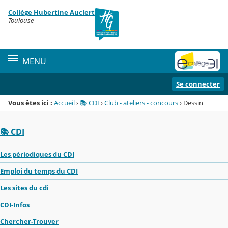
Panneau de gestion des cookies
Collège Hubertine Auclert
Menu de la rubrique
Contenu
Toulouse
MENU
Se connecter
Vous êtes ici :
Accueil
›
📚 CDI
›
Club - ateliers - concours
›
Dessin
📚 CDI
Les périodiques du CDI
Emploi du temps du CDI
Les sites du cdi
CDI-Infos
Chercher-Trouver