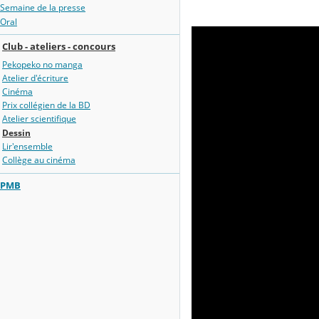
Semaine de la presse
Oral
Club - ateliers - concours
Pekopeko no manga
Atelier d'écriture
Cinéma
Prix collégien de la BD
Atelier scientifique
Dessin
Lir'ensemble
Collège au cinéma
PMB