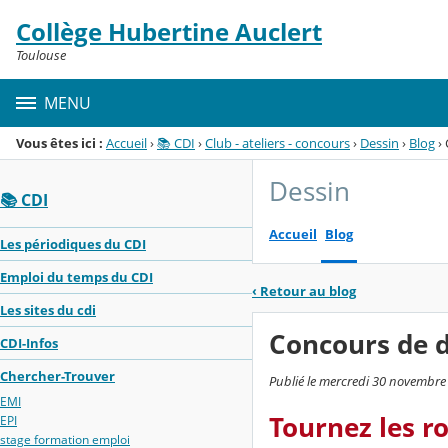
Panneau de gestion des cookies
Collège Hubertine Auclert
Menu de la rubrique
Contenu
Toulouse
MENU
Vous êtes ici :
Accueil
›
📚 CDI
›
Club - ateliers - concours
›
Dessin
›
Blog
›
Dessin
📚 CDI
Accueil
Blog
Les périodiques du CDI
Emploi du temps du CDI
‹
Retour au blog
Les sites du cdi
Concours de d
CDI-Infos
Chercher-Trouver
Publié le mercredi 30 novembre
EMI
Tournez les r
EPI
stage formation emploi