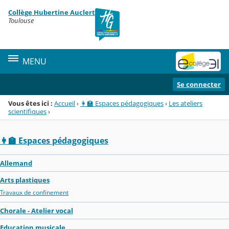
Panneau de gestion des cookies
Collège Hubertine Auclert
Menu de la rubrique
Contenu
Toulouse
MENU
Se connecter
Vous êtes ici :
Accueil
›
👩‍🏫 Espaces pédagogiques
›
Les ateliers
scientifiques
›
👩‍🏫 Espaces pédagogiques
Allemand
Arts plastiques
Travaux de confinement
Chorale - Atelier vocal
Education musicale