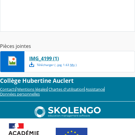
Pièces jointes
IMG_4199 (1)
Télécharger
( .
jpg
,
1.63
Mo
)
Collège Hubertine Auclert
Contacts
Mentions légales
Chartes d'utilisation
Assistance
Données personnelles