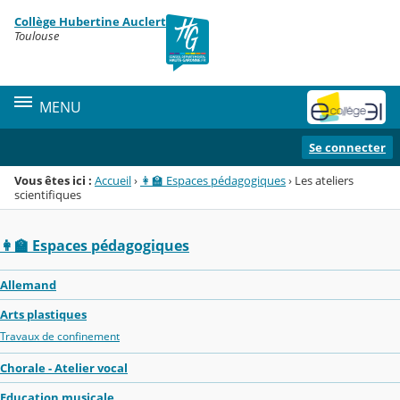
Panneau de gestion des cookies
Collège Hubertine Auclert
Menu de la rubrique
Contenu
Toulouse
MENU
Se connecter
Vous êtes ici :
Accueil
›
👩‍🏫 Espaces pédagogiques
›
Les ateliers
scientifiques
👩‍🏫 Espaces pédagogiques
Allemand
Arts plastiques
Travaux de confinement
Chorale - Atelier vocal
Education musicale