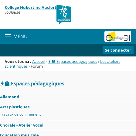
Panneau de gestion des cookies
Collège Hubertine Auclert
Menu de la rubrique
Contenu
Toulouse
MENU
Se connecter
Vous êtes ici :
Accueil
›
👩‍🏫 Espaces pédagogiques
›
Les ateliers
scientifiques
›
Forum
👩‍🏫 Espaces pédagogiques
Allemand
Arts plastiques
Travaux de confinement
Chorale - Atelier vocal
Education musicale